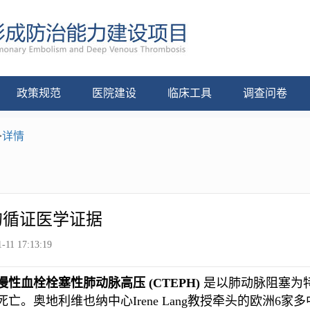
政策规范
医院建设
临床工具
调查问卷
>
详情
的循证医学证据
-11 17:13:19
慢性血栓栓塞性肺动脉高压 (CTEPH)
是以肺动脉阻塞为
死亡。奥地利维也纳中心Irene Lang教授牵头的欧洲6