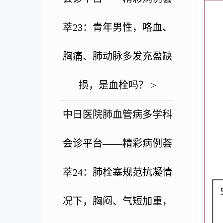
萃23：青年男性，咯血、
胸痛、肺动脉多发充盈缺
损，是血栓吗？ >
中日医院肺血管病多学科
会诊平台——精彩病例荟
萃24：肺栓塞规范抗凝情
况下，胸闷、气短加重，