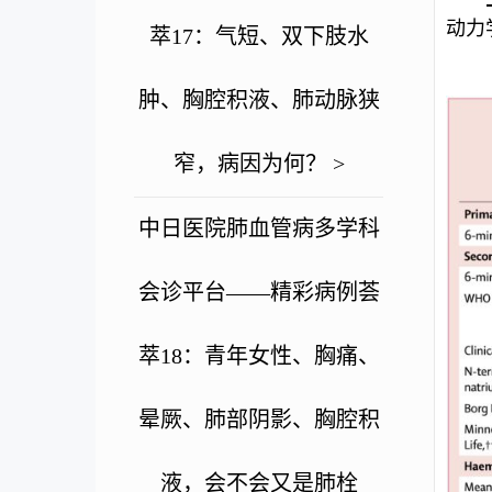
动力
萃17：气短、双下肢水
肿、胸腔积液、肺动脉狭
窄，病因为何？ >
中日医院肺血管病多学科
会诊平台——精彩病例荟
萃18：青年女性、胸痛、
晕厥、肺部阴影、胸腔积
液，会不会又是肺栓