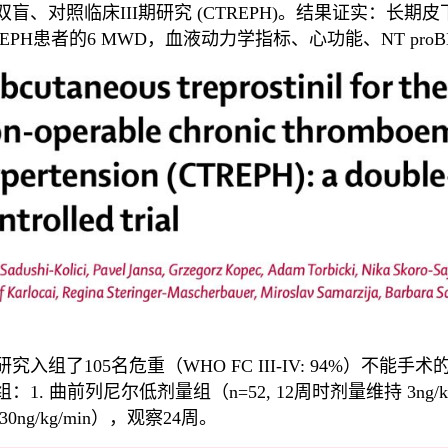
双盲、对照临床III期研究 (CTREPH)。结果证实：长
TEPH患者的6 MWD，血液动力学指标、心功能、NT pro
研究入组了105名危重（WHO FC III-IV: 94%）不
：1. 曲前列尼尔低剂量组（n=52, 12周时剂量维持 3ng/kg
30ng/kg/min），观察24周。