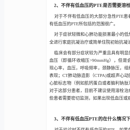
2、
不伴有低血压的PTE是否需要溶
对于不伴有低血压的大部分急性
PTE
患
有低血压的
PTE
所包括的范围很广。
对于症状轻微和心肺功能损害最小的低
全进行家庭抗凝治疗或简单住院初始抗凝
临床会有部分症状较为严重且具有明显
血压（即循环收缩压
>90mmHg
），但是
现心率，血压，呼吸频率，颈静脉压，组
表现；
CT
肺动脉造影（
CTPA)
或超声心动
心脏标志物（例如肌钙蛋白或者脑利钠肽
对于这部分患者，目前不建议使用溶栓治
些患者需要密切监测，如果出现低血压或
3、不伴有低血压PTE的在什么情况
对于初诊时不伴有低血压的
PTE
，如果