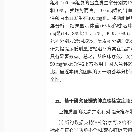
组和
100 mg
组总的出血发生率分别为
1
和
10
％，就趋势而言，
100 mg
组的出
性颅内出血发生在
100 mg
组。将两组患
层分析，结果显示体重
<65 kg
的患者
mg
组
(14
．
8
％比
41
．
2
％，
P=0
．
049)
死率分别为
2
％和
6
％，复发率分别为
2
研究提提示低剂量溶栓治疗方案在提高
具有显著效益。总之，从临床疗效、安
50 mg
静脉滴注
2 h
方案用于国人急性
P
比。最近本研究团队的另一项荟萃分析
全性。
五、基于研究证据的肺血栓栓塞症临
证据质量的提高并没有对临床推荐
⑴ 新的数据支持溶栓治疗可以给不
括那些右心室功能不全和/或心脏标志物