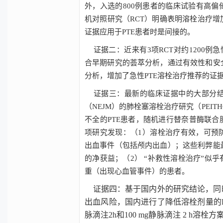
外，入选的
800
例患者的临床试验有高偏
机对照研究（
RCT
）明确表明溶栓治疗增
证据应用于
PTE
患者时是间接的。
证据二：近来有
3
项
RCT
对约
1200
例急
合早期研究的荟萃分析，通过有效性和安
分析，增加了急性
PTE
溶栓治疗推荐的证
证据三：最新的临床证据中的大部分结
（
NEJM
）的肺栓塞溶栓治疗研究（
PEIT
不全的
PTE
患者，随机进行替奈普酶联合
项研究发现：（
1
）溶栓治疗有效，可预
出血事件（包括颅内出血）；这些利弊能
的净获益；（
2
）
“
补救性溶栓治疗
”
似乎
重（出现心血管事件）的患者。
证据四：基于国内外的研究结论，同
出血风险，国内进行了降低溶栓剂量的
脉滴注
2h
和
100 mg
静脉滴注
2 h
溶栓方