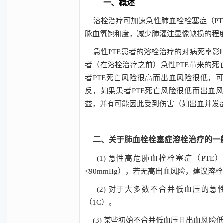
一、
概述
溶栓治疗可加速急性肺血栓栓塞症（
PT
脉血氧饱和度，减少肺灌注显像缺损的程
急性
PTE
患者的溶栓治疗的对病死率影
者（在溶栓治疗之前）急性
PTE
带来的死
者
PTE
死亡风险很高而出血风险很低，可
反，如果患者
PTE
死亡风险很低而出血风
益，并有可能因此受到伤害（如出血并发
二、关于肺血栓栓塞症溶栓治疗的一
(1) 急性高危肺血栓栓塞症（PT
<90mmHg），若无高出血风险，建议溶栓
(2) 对于大多数不合并低血压的急
（1C）。
(3) 某些初始不合并低血压且出血风险