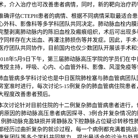
术，介入治疗也可改善患者病情，同时，新的靶向治疗药
准确评估CTEPH患者的病情、根据
不同病情采取最适合患
心外科、影像科等多学科团队共同决定。肺动脉血栓内膜
完整剥离肺动脉内的陈旧血栓及瘢痕组织，术后可出现多
疗同样存在大出血、再灌注肺损伤等并发症。因此，手术
医疗团队共同协作，目前国内也仅少数团队开展该手术和
2018年5月9日下午，第三届肺动脉高压学院的学员们
教授主持，呼吸、心内、心血管外科、影像、风湿免疫等
肺血管病多学科讨论也是中日医院肺栓塞与肺血管病团队固
房室准时进行，每次讨论5-15例复杂的肺血管病住院患
大程度改善患者预后。
本次讨论针对目前住院的十二例复杂肺血管病患者进行，
明原因的肺动脉高压患者病因探寻、3例合并复杂情况的
1例肺动脉充盈缺损并肾静脉及下腔静脉占位疑诊转移性
都经历过曲折复杂的就诊过程，每一个病例都充满着挑战
康复团队等多个学科共同努力，提出最适合的诊治与处理方案