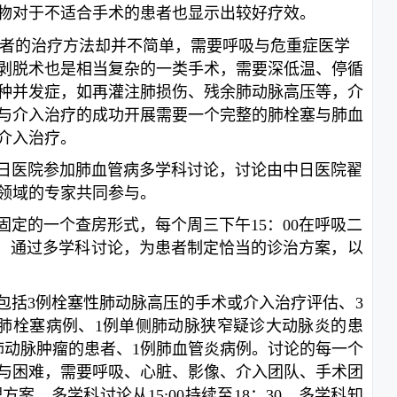
物对于不适合手术的患者也显示出
较好疗效。
者的治疗方法却并不简单，需要呼吸与危重症医学
剥脱术也是相当复杂的一类手术，需要深低温、停循
种并发症，如再灌注肺损伤、残余肺动脉高压等，介
与介入治疗的成功开展需要一个完整的肺栓塞与肺血
介入治疗。
在中日医院参加肺血管病多学科讨论，讨论由中日医院翟
领域的专家共同参与。
定的一个查房形式，每个周三下午15：00在呼吸二
者，通过多学科讨论，为患者制定恰当的诊治方案，以
包括3例栓塞性肺动脉高压的手术或介入治疗评估、3
肺栓塞病例、1例单侧肺动脉狭窄疑诊大动脉炎的患
肺动脉肿瘤的患者、1例肺血管炎病例。讨论的每一个
与困难，需要呼吸、心脏、影像、介入团队、手术团
。多学科讨论从15:00持续至18：30，多学科知