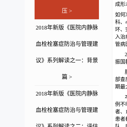
成形
压 >
如何
科、
2018年新版《医院内静脉
环、
入治
血栓栓塞症防治与管理建
管病
议》系列解读之一：背景
振国
篇 >
部查
期最
2018年新版《医院内静脉
例不
血栓栓塞症防治与管理建
者、
患者
议》系列解读之二：评估
队、