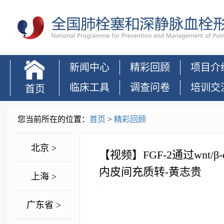
新闻中心
精彩回顾
项目介
临床工具
调查问卷
培训交
首页
您当前所在的位置：
首页
>
精彩回顾
北京 >
【视频】FGF-2通过wnt/β-
内皮间充质转-黄志贵
上海 >
.
广东省 >