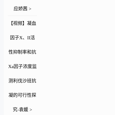
应娇茜 >
【视频】凝血
因子X、II活
性抑制率和抗
Xa因子浓度监
测利伐沙班抗
凝的可行性探
究-袁媛 >