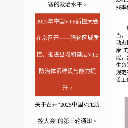
塞的救治水平 >
残率
2025年中国VTE质控大会
当，
在京召开——强化区域质
动态
康”
控、推进县域和基层VTE
能，
生命
防治体系建设与能力提
规范
设工
升 >
关于召开“2025中国VTE质
控大会”的第三轮通知 >