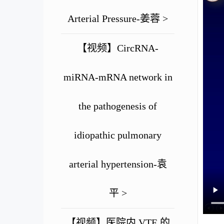
Arterial Pressure-姜蓉 >
【视频】CircRNA-
miRNA-mRNA network in
the pathogenesis of
idiopathic pulmonary
arterial hypertension-袁
平 >
【视频】医院内 VTE 的